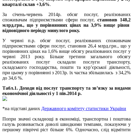
кварталі склав +3,6%
.
За січень-червень 2014р. обсяг послуг, реалізованих
споживачам підприємствами сфери послуг,
становив
148
,
2
млрд.грн., що у порівнянних цінах на 3,9% вище рівня
відповідного періоду минулого року.
У червні п.р. обсяг послуг, реалізованих споживачам
підприємствами сфери послуг, становив 26,4 млрд.грн., що у
порівнянних цінах на 1,6% вище обсягу реалізованих послуг у
червні 2013 року. Більше третини загального обсягу
реалізованих послуг складали послуги транспорту,
складського господарства, пошти та кур’єрської діяльності,
при цьому у порівнянні з 2013р. їх частка збільшилась з 34,2%
до 34,6 %.
Табл.1. Доходи від послуг транспорту та зв’язку за видами
економічної діяльності у 1 пів.2014 р.
*на підставі даних
Державного комітету статистики України
Попри значні складнощі в економіці, транспортна і поштова
галузь розвивається доволі швидкими темпами, показуючи у
першому півріччі ріст більше 6%. Одночасно, слід відмітити