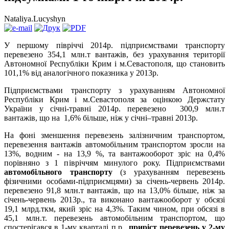
Nataliya.Lucyshyn
У першому півріччі 2014р. підприємствами транспорту
перевезено 354,1 млн.т вантажів, без урахування території
Автономної Республіки Крим і м.Севастополя, що становить
101,1% від аналогічного показника у 2013р.
Підприємствами транспорту з урахуванням Автономної
Республіки Крим і м.Севастополя за оцінкою Держстату
України у січні-травні 2014р. перевезено 300,9 млн.т
вантажів, що на 1,6% більше, ніж у січні–травні 2013р.
На фоні зменшення перевезень залізничним транспортом,
перевезення вантажів автомобільним транспортом зросли на
13%, водним - на 13,9 %, та вантажооборот зріс на 0,4%
порівняно з 1 півріччям минулого року. Підприємствами
автомобільного транспорту
(з урахуванням перевезень
фізичними особами-підприємцями) за січень-червень 2014р.
перевезено 91,8 млн.т вантажів, що на 13,0% більше, ніж за
січень-червень 2013р., та виконано вантажооборот у обсязі
19,1 млрд.ткм, який зріс на 4,3%. Таким чином, при обсязі в
45,1 млн.т. перевезень автомобільним транспортом, що
спостерігався в 1-му кварталі п.р.,
приріст перевезень у 2-му