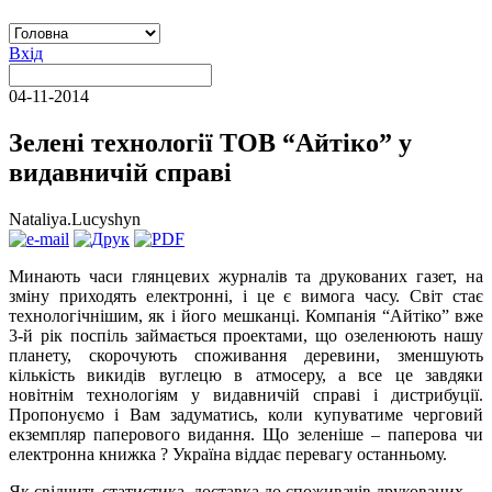
Вхід
04-11-2014
Зелені технології ТОВ “Айтіко” у
видавничій справі
Nataliya.Lucyshyn
Минають часи глянцевих журналів та друкованих газет, на
зміну приходять електронні, і це є вимога часу. Світ стає
технологічнішим, як і його мешканці. Компанія “Айтіко” вже
3-й рік поспіль займається проектами, що озеленюють нашу
планету, скорочують споживання деревини, зменшують
кількість викидів вуглецю в атмосеру, а все це завдяки
новітнім технологіям у видавничій справі і дистрибуції.
Пропонуємо і Вам задуматись, коли купуватиме черговий
екземпляр паперового видання. Що зеленіше – паперова чи
електронна книжка ? Україна віддає перевагу останньому.
Як свідчить статистика, доставка до споживачів друкованих