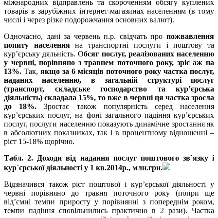
міжнародних відправлень та скороченням обсягу куплених
товарів в зарубіжних інтернет-магазинах населенням (в тому
числі і через різке подорожчання основних валют).
Одночасно, дані за червень п.р. свідчать про
пожвавлення
попиту населення
на транспортні послуги і поштову та
кур’єрську дяльність. О
бсяг послуг, реалізованих населенню
у червні, порівняно з травнем поточного року, зріс аж на
13
%
.
Так,
якщо за 6 місяців поточного року частка послуг,
наданих населенню, в загальній структурі послуг
(транспорт, складське господарство та кур’єрська
діяльність) складала 15
%
, то вже в червні ця частка зросла
до 18
%
.
Зростає також популярність серед населення
кур’єрських послуг, на фоні загального падіння кур’єрських
послуг, послуги населенню показують динамічне зростання як
в абсолютних показниках, так і в процентному відношенні –
ріст 15-18% щорічно.
Табл. 2. Доходи від надання послуг поштового зв`язку і
кур`єрської діяльності у 1 кв.2014р., млн.грн.
Відзначився також ріст поштової і кур’єрської діяльності у
червні порівняно до травня поточного року (попри ще
від’ємні темпи приросту у порівнянні з попереднім роком,
темпи падіння сповільнились практично в 2 рази). Частка