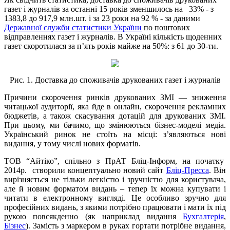
газет і журналів за останні 15 років зменшилось на 33% - з
1383,8 до 917,9 млн.шт. і за 23 роки на 92 % - за даними
Державної служби статистики України
по поштових
відправленнях газет і журналів. В Україні кількість щоденних
газет скоротилася за п’ять років майже на 50%: з 61 до 30-ти.
Рис. 1. Доставка до споживачів друкованих газет і журналів
Причини скорочення ринків друкованих ЗМІ — зниження
читацької аудиторії, яка йде в онлайн, скорочення рекламних
бюджетів, а також скасування дотацій для друкованих ЗМІ.
При цьому, ми бачимо, що змінюються бізнес-моделі медіа.
Український ринок не стоїть на місці: з’являються нові
видання, у тому числі нових форматів.
ТОВ “Айтіко”, спільно з ПрАТ Бліц-Інформ, на початку
2014р. створили концептуально новий сайт
Бліц-Пресса
. Він
вирізняється не тільки легкістю і зручністю для користувача,
але й новим форматом видань – тепер їх можна купувати і
читати в електронному вигляді. Це особливо зручно для
професійних видань, з якими потрібно працювати і мати їх під
рукою повсякденно (як наприклад видання
Бухгалтерія
,
Бізнес
). Замість з маркером в руках гортати потрібне видання,