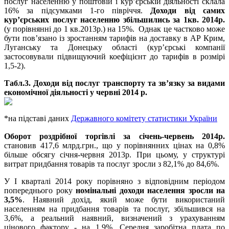
послуг населенню у поштовій і кур’єрській діяльності склала
16% за підсумками 1-го півріччя.
Доходи від самих
кур’єрських послуг населенню збільшились
за 1кв. 2014р.
(у порівнянні до 1 кв.2013р.) на 15%. Однак це частково може
бути пов’язано із зростанням тарифів на доставку в АР Крим,
Луганську та Донецьку області (кур’єрські компанії
застосовували підвищуючий коефіцієнт до тарифів в розмірі
1,5-2).
Табл.
3
. Доходи від послуг транспорту та зв’язку за видами
економічної діяльності у червні 2014 р.
*на підставі даних
Державного комітету статистики України
Оборот роздрібної торгівлі за січень-червень 2014р.
становив 417,6 млрд.грн., що у порівнянних цінах на 0,8%
більше обсягу січня-червня 2013р. При цьому, у структурі
витрат придбання товарів та послуг зросли з 82,1% до 84,6%.
У І кварталі 2014 року порівняно з відповідним періодом
попереднього року
номінальні доходи населення зросли на
3,5%
. Наявний дохід, який може бути використаний
населенням на придбання товарів та послуг, збільшився на
3,6%, а реальний наявний, визначений з урахуванням
цінового фактору - на 1,9%. Середня заробітна плата по