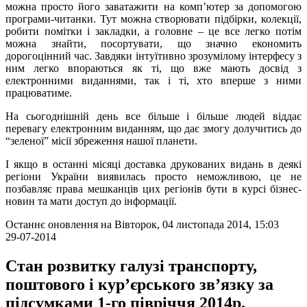
можна просто його заватажити на комп’ютер за допомогою
програми-читанки. Тут можна створювати підбірки, колекції,
робити помітки і закладки, а головне – це все легко потім
можна знайти, посортувати, що значно економить
дорогоцінний час. Завдяки інтуїтивно зрозумілому інтерфесу з
ним легко впораються як ті, що вже мають досвід з
електронними виданнями, так і ті, хто вперше з ними
працюватиме.
На сьогоднішній день все більше і більше людей віддає
перевагу електронним виданням, що дає змогу долучитись до
“зеленої” місії збреження нашої планети.
І якщо в останні місяці доставка друкованих видань в деякі
регіони України виявилась просто неможливою, це не
позбавляє права мешканців цих регіонів бути в курсі бізнес-
новин та мати доступ до інформації.
Останнє оновлення на Вівторок, 04 листопада 2014, 15:03
29-07-2014
Стан розвитку галузі транспорту,
поштового і кур’єрського зв’язку за
підсумками 1-го півріччя 2014р.