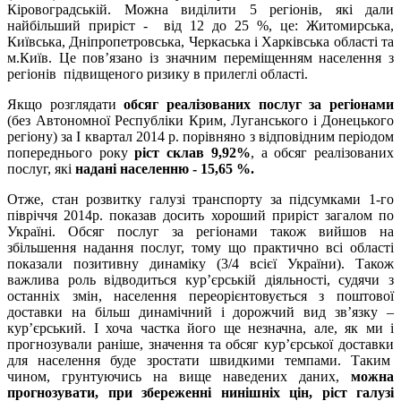
Кіровоградській. Можна виділити 5 регіонів, які дали
найбільший приріст - від 12 до 25 %, це: Житомирська,
Київська, Дніпропетровська, Черкаська і Харківська області та
м.Київ. Це пов’язано із значним переміщенням населення з
регіонів підвищеного ризику в прилеглі області.
Якщо розглядати
обсяг реалізованих послуг за регіонами
(без Автономної Республіки Крим, Луганського і Донецького
регіону) за І квартал 2014 р. порівняно з відповідним періодом
попереднього року
ріст склав 9,92%
, а обсяг реалізованих
послуг, які
надані населенню - 15,65 %.
Отже, стан розвитку галузі транспорту за підсумками 1-го
півріччя 2014р. показав досить хороший приріст загалом по
Україні. Обсяг послуг за регіонами також вийшов на
збільшення надання послуг, тому що практично всі області
показали позитивну динаміку (3/4 всієї України). Також
важлива роль відводиться кур’єрській діяльності, судячи з
останніх змін, населення переорієнтовується з поштової
доставки на більш динамічний і дорожчий вид зв’язку –
кур’єрський. І хоча частка його ще незначна, але, як ми і
прогнозували раніше, значення та обсяг кур’єрської доставки
для населення буде зростати швидкими темпами. Таким
чином, грунтуючись на вище наведених даних,
можна
прогнозувати, при збереженні нинішніх цін, ріст галузі