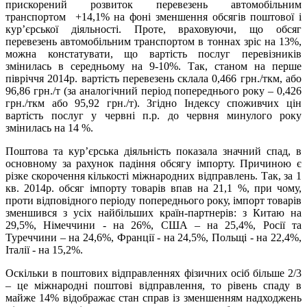
прискорений розвиток перевезень автомобільним
транспортом +14,1% на фоні зменшення обсягів поштової і
кур’єрської діяльності. Проте, враховуючи, що обсяг
перевезень автомобільним транспортом в тоннах зріс на 13%,
можна констатувати, що вартість послуг перевізників
змінилась в середньому на 9-10%. Так, станом на перше
півріччя 2014р. вартість перевезень склала 0,466 грн./ткм, або
96,86 грн./т (за аналогічний період попереднього року – 0,426
грн./ткм або 95,92 грн./т). Згідно Індексу споживчих цін
вартість послуг у червні п.р. до червня минулого року
змінилась на 14 %.
Поштова та кур’єрська діяльність показала значний спад, в
основному за рахунок падіння обсягу імпорту. Причиною є
різке скорочення кількості міжнародних відправлень. Так, за 1
кв. 2014р. обсяг імпорту товарів впав на 21,1 %, при чому,
проти відповідного періоду попереднього року, імпорт товарів
зменшився з усіх найбільших країн-партнерів: з Китаю на
29,5%, Німеччини - на 26%, США – на 25,4%, Росії та
Туреччини – на 24,6%, Франції - на 24,5%, Польщі - на 22,4%,
Італії - на 15,2%.
Оскільки в поштових відправленнях фізичних осіб більше 2/3
– це міжнародні поштові відправлення, то рівень спаду в
майже 14% відображає стан справ із зменшенням надходжень