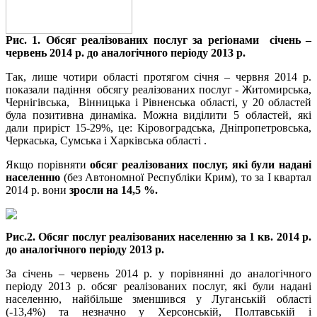
Рис. 1. Обсяг реалізованих послуг за регіонами січень –
червень 2014 р. до аналогічного періоду 2013 р.
Так, лише чотири області протягом січня – червня 2014 р.
показали падіння обсягу реалізованих послуг - Житомирська,
Чернігівська, Вінницька і Рівненська області, у 20 областей
була позитивна динаміка. Можна виділити 5 областей, які
дали приріст 15-29%, це: Кіровоградська, Дніпропетровська,
Черкаська, Сумська і Харківська області .
Якщо порівняти
обсяг реалізованих послуг, які були надані
населенню
(без Автономної Республіки Крим), то за І квартал
2014 р. вони
зросли на 14,5 %.
Рис.2. Обсяг послуг реалізованих населенню за 1 кв. 2014 р.
до аналогічного періоду 2013 р.
За січень – червень 2014 р. у порівнянні до аналогічного
періоду 2013 р. обсяг реалізованих послуг, які були надані
населенню, найбільше зменшився у Луганській області
(-13,4%) та незначно у Херсонській, Полтавській і