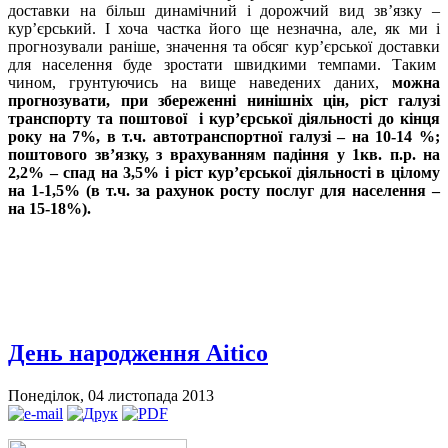
доставки на більш динамічний і дорожчий вид зв’язку –
кур’єрський. І хоча частка його ще незначна, але, як ми і
прогнозували раніше, значення та обсяг кур’єрської доставки
для населення буде зростати швидкими темпами. Таким
чином, грунтуючись на вище наведених даних,
можна
прогнозувати, при збереженні нинішніх цін, ріст галузі
транспорту та поштової і кур’єрської діяльності до кінця
року на 7
%
, в т.ч. автотранспортної галузі – на 10-14 %;
поштового зв’язку,
з врахуванням падіння у 1кв. п.р.
н
а
2,2%
– спад на 3,5
% і ріст кур’єрської діяльності
в
цілому
на 1-1,5% (
в т.ч. за рахунок росту послуг для населення –
на 15-18
%).
День народження Aitico
Понеділок, 04 листопада 2013