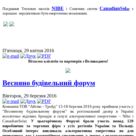
NIBE
CanadianSol
Поєднання Теплових насосів
і Сонячних систем
ar
є
хорошою перспективою бути енергетично незалежним.
П'ятниця, 29 квітня 2016
Вітаємо клієнтів та партнерів з Великоднем!
Весняно будівельний форум
Вівторок, 29 березня 2016
Компанія ТОВ “Айтіко - Трейд” 15-18 березня 2016 року прийняла участь у
“Весняному будівельному форумі” як регіональний дилер в Україні
всесвітньо відомих брендів в галузі альтернативної енергетики – Nibe і
CanadianSolar.
У цьогорічному Форумі брали участь понад 120
виробничих та торгових фірм з усіх регіонів України та Польщі.
Особливий інтерес викликала альтернативна енергетика як для
приватного, так і комерційного споживання, у звязку з подородчанням