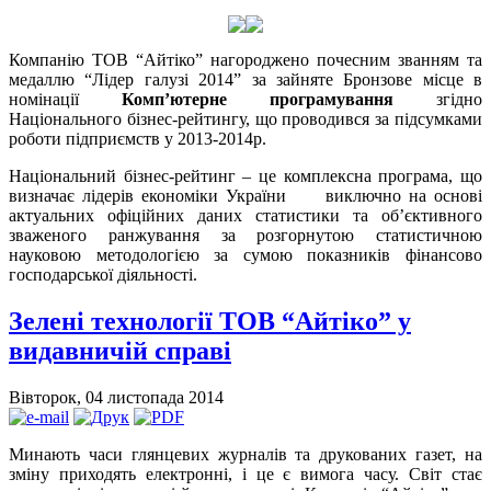
Компанію ТОВ “Айтіко” нагороджено почесним званням та
медаллю “Лідер галузі 2014” за зайняте Бронзове місце в
номінації
Комп’ютерне програмування
згідно
Національного бізнес-рейтингу, що проводився за підсумками
роботи підприємств у 2013-2014р.
Національний бізнес-рейтинг – це комплексна програма, що
визначає лідерів економіки України виключно на основі
актуальних офіційних даних статистики та об’єктивного
зваженого ранжування за розгорнутою статистичною
науковою методологією за сумою показників фінансово
господарської діяльності.
Зелені технології ТОВ “Айтіко” у
видавничій справі
Вівторок, 04 листопада 2014
Минають часи глянцевих журналів та друкованих газет, на
зміну приходять електронні, і це є вимога часу. Світ стає