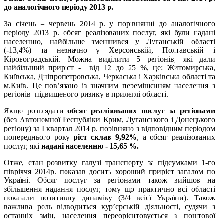
до аналогічного періоду 2013 р.
За січень – червень 2014 р. у порівнянні до аналогічного
періоду 2013 р. обсяг реалізованих послуг, які були надані
населенню, найбільше зменшився у Луганській області
(-13,4%) та незначно у Херсонській, Полтавській і
Кіровоградській. Можна виділити 5 регіонів, які дали
найбільший приріст - від 12 до 25 %, це: Житомирська,
Київська, Дніпропетровська, Черкаська і Харківська області та
м.Київ. Це пов’язано із значним переміщенням населення з
регіонів підвищеного ризику в прилеглі області.
Якщо розглядати
обсяг реалізованих послуг за регіонами
(без Автономної Республіки Крим, Луганського і Донецького
регіону) за І квартал 2014 р. порівняно з відповідним періодом
попереднього року
ріст склав 9,92%
, а обсяг реалізованих
послуг, які
надані населенню - 15,65 %.
Отже, стан розвитку галузі транспорту за підсумками 1-го
півріччя 2014р. показав досить хороший приріст загалом по
Україні. Обсяг послуг за регіонами також вийшов на
збільшення надання послуг, тому що практично всі області
показали позитивну динаміку (3/4 всієї України). Також
важлива роль відводиться кур’єрській діяльності, судячи з
останніх змін, населення переорієнтовується з поштової