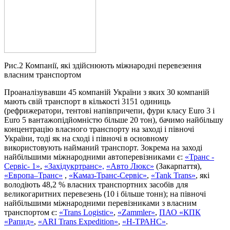
Рис.2 Компанії, які здійснюють міжнародні перевезення
власним транспортом
Проаналізувавши 45 компаній України з яких 30 компаній
мають свій транспорт в кількості 3151 одиниць
(рефрижератори, тентові напівпричепи, фури класу Euro 3 і
Euro 5 вантажопідйомністю більше 20 тон), бачимо найбільшу
концентрацію власного транспорту на заході і півночі
України, тоді як на сході і півночі в основному
використовують найманий транспорт. Зокрема на заході
найбільшими міжнародними автоперевізниками є:
«Транс -
Сервіс- 1»
,
«Західукртранс»,
«Авто Люкс»
(Закарпаття),
«Европа–Транс»
,
«Камаз-Транс-Сервіс»
,
«Tank Trans»
, які
володіють 48,2 % власних транспортних засобів для
великогаритних перевезень (10 і більше тонн); на півночі
найбільшими міжнародними перевізниками з власним
транспортом є:
«Trans Logistic»
,
«Zammler»
,
ПАО «КПК
«Рапид»
,
«ARI Trans Expedition»
,
«Н-ТРАНС»
.