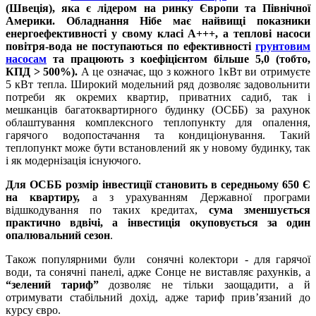
(Швеція), яка є лідером на ринку Європи та Північної
Америки. Обладнання Нібе має найвищі показники
енергоефективності у свому класі A+++, а теплові насоси
повітря-вода не поступаються по ефективності
грунтовим
насосам
та працюють з коефіцієнтом більше 5,0 (тобто,
КПД
> 500%)
.
А це означає, що з кожного 1кВт ви отримуєте
5 кВт тепла. Широкий модельний ряд дозволяє задовольнити
потреби як окремих квартир, приватних садиб, так і
мешканців багатоквартирного будинку (ОСББ) за рахунок
облаштування комплексного теплопункту для опалення,
гарячого водопостачання та кондиціонування. Такий
теплопункт може бути встановлений як у новому будинку, так
і як модернізація існуючого.
Для ОСББ розмір інвестиції становить в середньому 650 Є
на квартиру,
а з урахуванням Державної програми
відшкодування по таких кредитах,
сума зменшується
практично вдвічі, а інвестиція окуповується за один
опалювальний сезон
.
Також популярними були сонячні колектори - для гарячої
води, та сонячні панелі, адже Сонце не виставляє рахунків, а
“зелений тариф”
дозволяє не тільки заощадити, а й
отримувати стабільний дохід, адже тариф прив’язаний до
курсу євро.