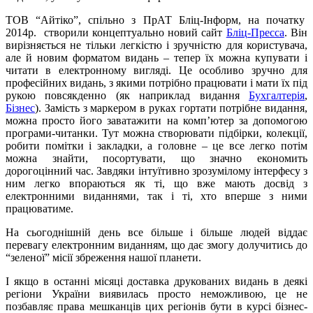
ТОВ “Айтіко”, спільно з ПрАТ Бліц-Інформ, на початку
2014р. створили концептуально новий сайт
Бліц-Пресса
. Він
вирізняється не тільки легкістю і зручністю для користувача,
але й новим форматом видань – тепер їх можна купувати і
читати в електронному вигляді. Це особливо зручно для
професійних видань, з якими потрібно працювати і мати їх під
рукою повсякденно (як наприклад видання
Бухгалтерія
,
Бізнес
). Замість з маркером в руках гортати потрібне видання,
можна просто його заватажити на комп’ютер за допомогою
програми-читанки. Тут можна створювати підбірки, колекції,
робити помітки і закладки, а головне – це все легко потім
можна знайти, посортувати, що значно економить
дорогоцінний час. Завдяки інтуїтивно зрозумілому інтерфесу з
ним легко впораються як ті, що вже мають досвід з
електронними виданнями, так і ті, хто вперше з ними
працюватиме.
На сьогоднішній день все більше і більше людей віддає
перевагу електронним виданням, що дає змогу долучитись до
“зеленої” місії збреження нашої планети.
І якщо в останні місяці доставка друкованих видань в деякі
регіони України виявилась просто неможливою, це не
позбавляє права мешканців цих регіонів бути в курсі бізнес-