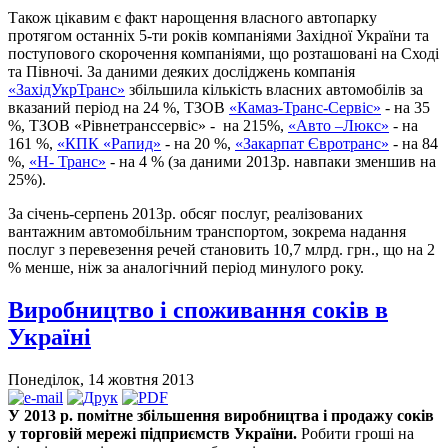
Також цікавим є факт нарощення власного автопарку
протягом останніх 5-ти років компаніями Західної України та
поступового скорочення компаніями, що розташовані на Сході
та Півночі. За даними деяких досліджень компанія
«ЗахідУкрТранс»
збільшила кількість власних автомобілів за
вказаний період на 24 %, ТЗОВ
«Камаз-Транс-Сервіс»
- на 35
%, ТЗОВ «Рівнетранссервіс» - на 215%,
«Авто –Люкс»
- на
161 %,
«КПК «Рапид»
- на 20 %,
«Закарпат Євротранс»
- на 84
%,
«Н- Транс»
- на 4 % (за даними 2013р. навпаки зменшив на
25%).
За січень-серпень 2013р. обсяг послуг, реалізованих
вантажним автомобільним транспортом, зокрема надання
послуг з перевезення речей становить 10,7 млрд. грн., що на 2
% менше, ніж за аналогічний період минулого року.
Виробництво і споживання соків в
Україні
Понеділок, 14 жовтня 2013
У 2013 р.
помітне
збільшення виробництва і продажу соків
у торговій мережі підприємств України.
Робити гроші на