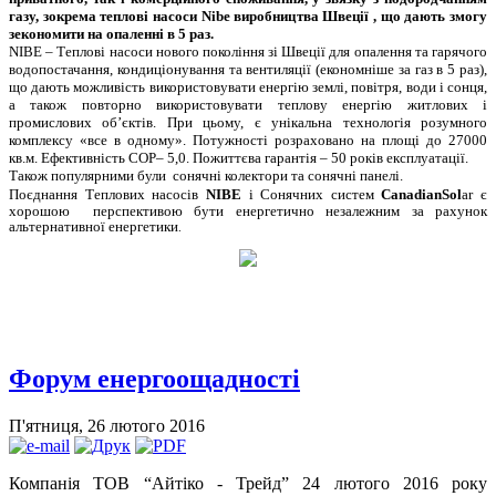
газу, зокрема теплові насоси Nibe виробництва Швеції , що дають змогу
зекономити на опаленні в 5 раз.
NIBE – Теплові насоси нового покоління зі Швеції для опалення та гарячого
водопостачання, кондиціонування та вентиляції (економніше за газ в 5 раз),
що дають можливість використовувати енергію землі, повітря, води і сонця,
а також повторно використовувати теплову енергію житлових і
промислових об’єктів. При цьому, є унікальна технологія розумного
комплексу «все в одному». Потужності розраховано на площі до 27000
кв.м. Ефективність COP– 5,0. Пожиттєва гарантія – 50 років експлуатації.
Також популярними були сонячні колектори та сонячні панелі.
Поєднання Теплових насосів
NIBE
і Сонячних систем
CanadianSol
ar є
хорошою перспективою бути енергетично незалежним за рахунок
альтернативної енергетики
.
Форум енергоощадності
П'ятниця, 26 лютого 2016
Компанія ТОВ “Айтіко - Трейд” 24 лютого 2016 року