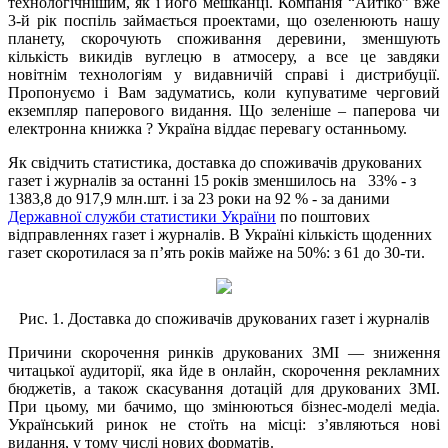
технологічнішим, як і його мешканці. Компанія “Айтіко” вже
3-й рік поспіль займається проектами, що озеленюють нашу
планету, скорочують споживання деревини, зменшують
кількість викидів вуглецю в атмосеру, а все це завдяки
новітнім технологіям у видавничій справі і дистрибуції.
Пропонуємо і Вам задуматись, коли купуватиме черговий
екземпляр паперового видання. Що зеленіше – паперова чи
електронна книжка ? Україна віддає перевагу останньому.
Як свідчить статистика, доставка до споживачів друкованих
газет і журналів за останні 15 років зменшилось на 33% - з
1383,8 до 917,9 млн.шт. і за 23 роки на 92 % - за даними
Державної служби статистики України
по поштових
відправленнях газет і журналів. В Україні кількість щоденних
газет скоротилася за п’ять років майже на 50%: з 61 до 30-ти.
Рис. 1. Доставка до споживачів друкованих газет і журналів
Причини скорочення ринків друкованих ЗМІ — зниження
читацької аудиторії, яка йде в онлайн, скорочення рекламних
бюджетів, а також скасування дотацій для друкованих ЗМІ.
При цьому, ми бачимо, що змінюються бізнес-моделі медіа.
Український ринок не стоїть на місці: з’являються нові
видання, у тому числі нових форматів.