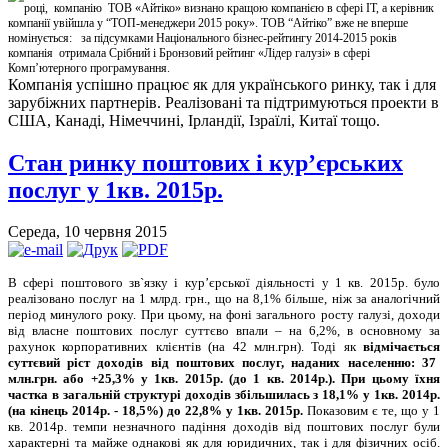
році, компанію ТОВ «Айтіко» визнано кращою компанією в сфері ІТ, а керівник
компанії увійшла у “ТОП-менеджери 2015 року». ТОВ “Айтіко” вже не вперше
номінується: за підсумками Національного бізнес-рейтингу 2014-2015 років
компанія отримала Срібний і Бронзовий рейтинг «Лідер галузі» в сфері
Комп’ютерного програмування.
Компанія успішно працює як для українського ринку, так і для
зарубіжних партнерів. Реалізовані та підтримуються проекти в
США, Канаді, Німеччині, Ірландії, Ізраїлі, Китаї тощо.
Стан ринку поштових і кур’єрських
послуг у 1кв. 2015р.
Середа, 10 червня 2015
В сфері поштового зв`язку і кур’єрської діяльності у 1 кв. 2015р. було
реалізовано послуг на 1 млрд. грн., що на 8,1% більше, ніж за аналогічний
період минулого року. При цьому, на фоні загального росту галузі, доходи
від власне поштових послуг суттєво впали – на 6,2%, в основному за
рахунок корпоративних клієнтів (на 42 млн.грн). Тоді як
відмічається
суттєвий ріст доходів від
поштових
послуг, наданих населенню
:
37
млн.грн. або +25,3%
у 1кв. 2015р. (до 1 кв. 2014р.). При цьому їхня
частка в загальній структурі доходів збільшилась з 18,1%
у 1кв. 2014р.
(на кінець 2014р. - 18,5
%
) до 22,8
%
у 1кв. 2015р.
Показовим є те, що у 1
кв. 2014р. темпи незначного падіння доходів від поштових послуг були
характерні та майже однакові як для юридичних, так і для фізичних осіб.