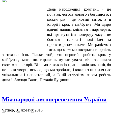
День народження компанії - це
початок чогось нового і безумного, і
кожен рік - це новий виток в її
історії і крок у майбутнє! Ми щиро
вдячні нашим клієнтам і партнерам,
які прагнуть іти попереду часу і не
бояться втілюваті нові ідеї та
проекти разом з нами. Ми радіємо з
того, що можемо поєднати творчість
з технологією. Тільки той, хто перший зробить крок у
майбутнє, зможе по- справжньому здивувати світ і залишити
своє ім`я в історії. Вітаємо також всіх працівників компанії, бо
це вони творці всього, що ми зробили, і кожен з них для нас
унікальний і неповторний, а їхній ентузіазм часом робить
дива ! Завжди Ваша, Наталія Луцишин.
Міжнародні автоперевезення України
Четвер, 31 жовтня 2013