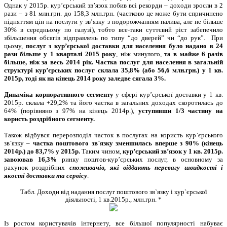
Однак у 2015р. кур’єрський зв’язок побив всі рекорди – доходи зросли в 2
рази – з 81 млн.грн. до 158,3 млн.грн. (частково це може бути спричинено
підняттям цін на послуги у зв’язку з подорожчанням палива, але не більше
30% в середньому по галузі), тобто все-таки суттєвий ріст забепечило
збільшення обсягів відправлень по типу “до дверей” чи “до рук”. При
цьому,
послуг з кур’єрської доставки для населення було надано в 24
рази більше
у 1 кварталі 2015 року
, ніж минулого,
та в майже 6 разів
більше, ніж за весь 2014 рік. Частка послуг для населення в загальній
структурі кур’єрських послуг склала 35,8
% (або 56,6 млн.грн.) у 1 кв.
2015р
, тоді як на кінець 2014 року заледве сягала 3
%.
Динаміка корпоративного сегменту
у сфері кур’єрської доставки у 1 кв.
2015р. склала +29,2% та його частка в загальних доходах скоротилась до
64% (порівняно з 97% на кінець 2014р.),
уступивши 1/3
частину
на
користь роздрібного сегменту.
Також відбувся перерозподіл часток в послугах на користь кур`єрського
зв`язку –
частка поштового зв`язку зменшилась
вперше
з 90% (
кінець
2014р.)
до 83,7% у 2015р.
Таким чином,
кур’єрський зв’язок у 1 кв. 2015р.
завоював 16,3
%
ринку поштов-кур’єрських послуг, в основному за
рахунок роздрібних
споживачі
в, які
відда
ють
перевагу швидкості і
якості доставки та сервісу
.
Табл. Доходи від надання послуг поштового зв`язку і кур`єрської
діяльності, 1 кв.2015р., млн.грн. *
Із ростом користувачів інтернету, все більшої популярності набуває