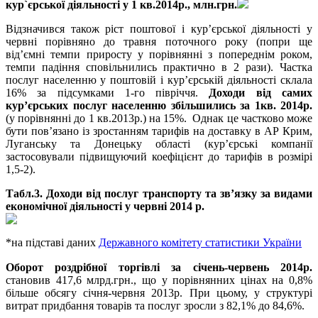
кур`єрської діяльності у 1 кв.2014р., млн.грн.
Відзначився також ріст поштової і кур’єрської діяльності у
червні порівняно до травня поточного року (попри ще
від’ємні темпи приросту у порівнянні з попереднім роком,
темпи падіння сповільнились практично в 2 рази). Частка
послуг населенню у поштовій і кур’єрській діяльності склала
16% за підсумками 1-го півріччя.
Доходи від самих
кур’єрських послуг населенню збільшились
за 1кв. 2014р.
(у порівнянні до 1 кв.2013р.) на 15%. Однак це частково може
бути пов’язано із зростанням тарифів на доставку в АР Крим,
Луганську та Донецьку області (кур’єрські компанії
застосовували підвищуючий коефіцієнт до тарифів в розмірі
1,5-2).
Табл.
3
. Доходи від послуг транспорту та зв’язку за видами
економічної діяльності у червні 2014 р.
*на підставі даних
Державного комітету статистики України
Оборот роздрібної торгівлі за січень-червень 2014р.
становив 417,6 млрд.грн., що у порівнянних цінах на 0,8%
більше обсягу січня-червня 2013р. При цьому, у структурі
витрат придбання товарів та послуг зросли з 82,1% до 84,6%.