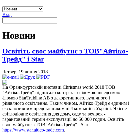
Вхід
Новини
Освітіть своє майбутнє з ТОВ"Айтіко-
Трейд" і Star
Четвер, 19 липня 2018
На Франкфуртській виставці Christmas world 2018 ТОВ
"Айтіко-Трейд" підписало контракт з відомою шведською
фірмою StarTraiding AB з декоративного, вуличного і
різдвяного освітлення. Таким чином, Айтіко-Трейд є єдиним і
ексклюзивним представником цієї компанії в Україні. Якісне
світлодіодне освітлення для дому, саду та вечірок -
гарантований термін експлуатації до 50 000 годин. Освітіть
своє майбутнє з ТОВ"Айтіко-Трейд" і Star
https://www.star.aitico-trade.com
.