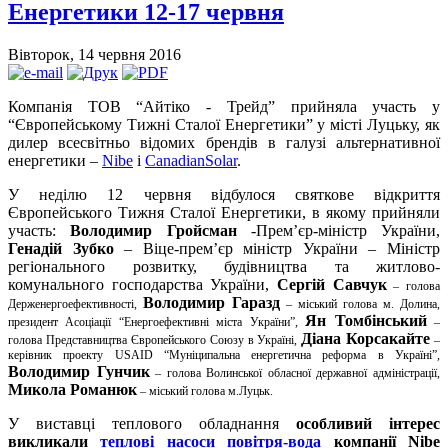
Енергетики 12-17 червня
Вівторок, 14 червня 2016
Компанія ТОВ “Айтіко - Трейд” прийняла участь у
“Європейському Тижні Сталої Енергетики” у місті Луцьку, як
дилер всесвітньо відомих брендів в галузі альтернативної
енергетики –
Nibe
і
CanadianSolar
.
У неділю 12 червня відбулося святкове відкриття
Європейського Тижня Сталої Енергетики, в якому прийняли
участь:
Володимир Гройсман
-Прем’єр-міністр України,
Генадій Зубко
– Віце-прем’єр міністр України – Міністр
регіонального розвитку, будівництва та житлово-
комунального господарства України,
Сергій
Савчук
– голова
Володимир Гаразд
Держенергоефективності,
– міський голова м. Долина,
Ян Томбінський
президент Асоціації “Енергоефективні міста України”,
–
Діана Корсакайте
голова Представництва Європейського Союзу в Україні,
–
керівник проекту USAID “Муніципальна енергетична реформа в Україні”,
Володимир Гунчик
– голова Волинської обласної державної адміністрації,
Микола Романюк
– міський голова м.Луцьк.
У виставці теплового обладнання
особливий інтерес
викликали
теплові насоси повітря-вода
компанії Nibe