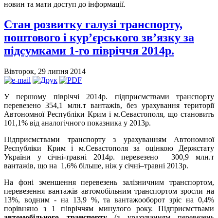
новин та мати доступ до інформації.
Стан розвитку галузі транспорту,
поштового і кур’єрського зв’язку за
підсумками 1-го півріччя 2014р.
Вівторок, 29 липня 2014
У першому півріччі 2014р. підприємствами транспорту
перевезено 354,1 млн.т вантажів, без урахування території
Автономної Республіки Крим і м.Севастополя, що становить
101,1% від аналогічного показника у 2013р.
Підприємствами транспорту з урахуванням Автономної
Республіки Крим і м.Севастополя за оцінкою Держстату
України у січні-травні 2014р. перевезено 300,9 млн.т
вантажів, що на 1,6% більше, ніж у січні–травні 2013р.
На фоні зменшення перевезень залізничним транспортом,
перевезення вантажів автомобільним транспортом зросли на
13%, водним - на 13,9 %, та вантажооборот зріс на 0,4%
порівняно з 1 півріччям минулого року. Підприємствами
автомобільного транспорту
(з урахуванням перевезень