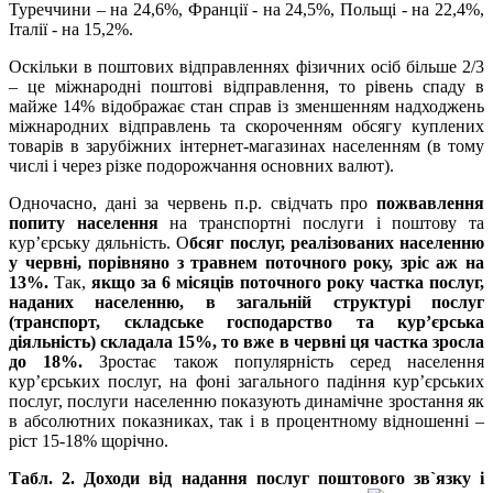
Туреччини – на 24,6%, Франції - на 24,5%, Польщі - на 22,4%,
Італії - на 15,2%.
Оскільки в поштових відправленнях фізичних осіб більше 2/3
– це міжнародні поштові відправлення, то рівень спаду в
майже 14% відображає стан справ із зменшенням надходжень
міжнародних відправлень та скороченням обсягу куплених
товарів в зарубіжних інтернет-магазинах населенням (в тому
числі і через різке подорожчання основних валют).
Одночасно, дані за червень п.р. свідчать про
пожвавлення
попиту населення
на транспортні послуги і поштову та
кур’єрську дяльність. О
бсяг послуг, реалізованих населенню
у червні, порівняно з травнем поточного року, зріс аж на
13
%
.
Так,
якщо за 6 місяців поточного року частка послуг,
наданих населенню, в загальній структурі послуг
(транспорт, складське господарство та кур’єрська
діяльність) складала 15
%
, то вже в червні ця частка зросла
до 18
%
.
Зростає також популярність серед населення
кур’єрських послуг, на фоні загального падіння кур’єрських
послуг, послуги населенню показують динамічне зростання як
в абсолютних показниках, так і в процентному відношенні –
ріст 15-18% щорічно.
Табл. 2. Доходи від надання послуг поштового зв`язку і