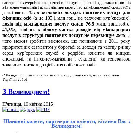
електронна комерція (e-commerce) та послуги, пов’язані з доставкою товарів
з інтернет-магазинів і аукціонів, при цьому частка міжнародної складової є
в загальних доходах поштових послуг для
доволі висока. Так
фізичних осі
б (а це 185,1 млн.грн., не рахуючи кур’єрських),
дохід від міжнародних послуг склав 76,5 млн. грн.,
тобто
41,3%
, тоді як в цілому частка доходів від міжнародних
послуг в структурі поштових послуг не перевищує 29
%
. З
чого можна зробити висновок, що починаючи з 2011 року,
пріоритетних сегментом у боротьбі за доходи та частку ринку
серед кур’єрських
служб є родрібні клієнти як кінцеві
споживачі, та інтернет-магазини і аукціони, як генератори
товарних потоків до цієї категорії споживачів.
(*На підставі статистичних матеріалів Державної служби статистики
України, 2015)
З Великоднем!
П'ятниця, 10 квітня 2015
Шановні колеги, партнери та клієнти, вітаємо Вас з
Великоднем!