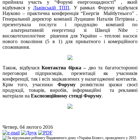
прийняла участь у “Форумі енергоощадності” , який
відбувався у
Львівській ТПП
. У рамках Форуму відбулася
Науково – практична конференція “Енергія Майбутнього” .
Генеральний директор компанії Луцишин Наталія Петрівна ,
презентувала послуги і продукцію компанії по
альтернативній енергетиці зі Швеції Nibe :
високотехнологічне рішення для України – теплові насоси
нового покоління (5 в 1) для приватного і комерційного
споживання.
Також, відбулася
Контактна біржа
–
дво
та багатосторонні
переговори підприємців, презентації як учасників
конференції, так і всіх зацікавлених у налагодженні контактів.
Крім того, учасники
Форуму
розмістили зразки своєї
продукції, товарів, виробів, інформаційні та рекламні
матеріали на
Експозиційному стенді
Форуму
.
Четвер, 04 лютого 2016
За підсумками рейтингу Видавничого дому «Україна Бізнес», проведеного у 2015