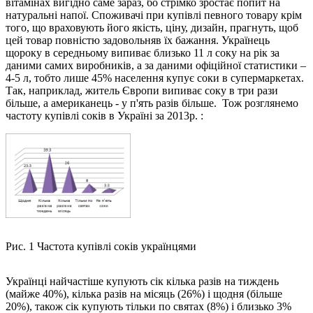
вітамінах вигідно саме зараз, бо стрімко зростає попит на
натуральні напої. Споживачі при купівлі певного товару крім
того, що враховують його якість, ціну, дизайн, прагнуть, щоб
цей товар повністю задовольняв їх бажання. Українець
щороку в середньому випиває близько 11 л соку на рік за
даними самих виробників, а за даними офіційної статистики –
4-5 л, тобто лише 45% населення купує соки в супермаркетах.
Так, наприклад, житель Європи випиває соку в три рази
більше, а американець - у п'ять разів більше. Тож розглянемо
частоту купівлі соків в Україні за 2013р. :
Рис. 1 Частота купівлі соків українцями
Українці найчастіше купують сік кілька разів на тиждень
(майже 40%), кілька разів на місяць (26%) і щодня (більше
20%), також сік купують тільки по святах (8%) і близько 3%