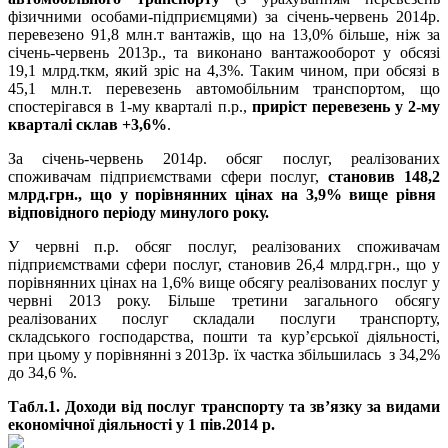
фізичними особами-підприємцями) за січень-червень 2014р.
перевезено 91,8 млн.т вантажів, що на 13,0% більше, ніж за
січень-червень 2013р., та виконано вантажооборот у обсязі
19,1 млрд.ткм, який зріс на 4,3%. Таким чином, при обсязі в
45,1 млн.т. перевезень автомобільним транспортом, що
спостерігався в 1-му кварталі п.р.,
приріст перевезень у 2-му
кварталі склав +3,6%
.
За січень-червень 2014р. обсяг послуг, реалізованих
споживачам підприємствами сфери послуг,
становив
148
,
2
млрд.грн., що у порівнянних цінах на 3,9% вище рівня
відповідного періоду минулого року.
У червні п.р. обсяг послуг, реалізованих споживачам
підприємствами сфери послуг, становив 26,4 млрд.грн., що у
порівнянних цінах на 1,6% вище обсягу реалізованих послуг у
червні 2013 року. Більше третини загального обсягу
реалізованих послуг складали послуги транспорту,
складського господарства, пошти та кур’єрської діяльності,
при цьому у порівнянні з 2013р. їх частка збільшилась з 34,2%
до 34,6 %.
Табл.1. Доходи від послуг транспорту та зв’язку за видами
економічної діяльності у 1 пів.2014 р.