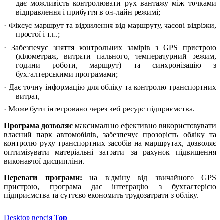
дає можливість контролювати рух вантажу між точками
відправлення і прибуття в он-лайн режимі;
· Фіксує маршрут та відхилення від маршруту, часові відрізки,
простої і т.п.;
· Забезпечує зняття контрольних замірів з GPS пристрою
(кілометраж, витрати пального, температурний режим,
години роботи, маршрут) та синхронізацію з
бухгалтерськими програмами;
· Дає точну інформацію для обліку та контролю транспортних
витрат,
· Може бути інтегровано через веб-ресурс підприємства.
Програма дозволяє
максимально ефективно використовувати
власний парк автомобілів, забезпечує прозорість обліку та
контролю руху транспортних засобів на маршрутах, дозволяє
оптимізувати матеріальні затрати за рахунок підвищення
виконавчої дисципліни.
Переваги програми:
на відміну від звичайного GPS
пристрою, програма дає інтеграцію з бухгалтерією
підприємства та суттєво економить трудозатрати з обліку.
Desktop версія
Top