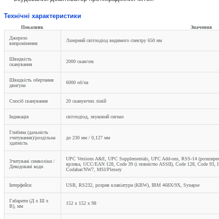
Технічні характеристики
Показник
Значення
Джерело
Лазерний світлодіод видимого спектру 650 нм
випромінення
Швидкість
2000 скан/сек
сканування
Швидкість обертання
6000 об/хв
двигуна
Спосіб сканування
20 скануючих ліній
Індикація
світлодіод, звуковий сигнал
Глибина (дальність
зчитування)/роздільна
до 230 мм / 0,127 мм
здатність
UPC Versions A&E, UPC Supplementals, UPC Add-ons, RSS-14 (розширен
Зчитувані символіки /
ярлика, UCC/EAN 128, Code 39 (і повністю ASSII), Code 128, Code 93, I 2 
Декодовані коди
Codabar/NW7, MSI/Plessey
Інтерфейси
USB, RS232, розрив клавіатури (KBW), IBM 468X/9X, Synapse
Габарити (Д х Ш х
152 х 152 х 98
В), мм