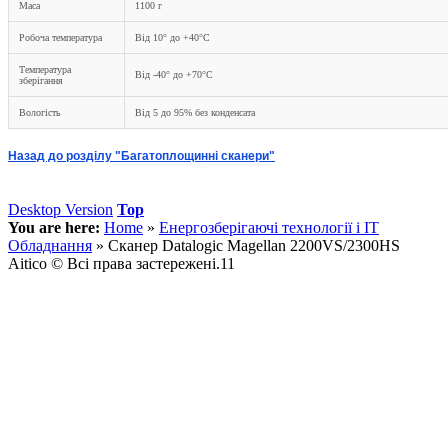
Маса
1100 г
Робоча температура
Від 10° до +40°C
Температура
Від -40° до +70°C
зберігання
Вологість
Від 5 до 95% без конденсата
Назад до розділу "Багатоплощинні сканери"
Desktop Version
Top
You are here:
Home
»
Енергозберігаючі технології і IT
Обладнання
»
Сканер Datalogic Magellan 2200VS/2300HS
Aitico © Всі права застережені.11