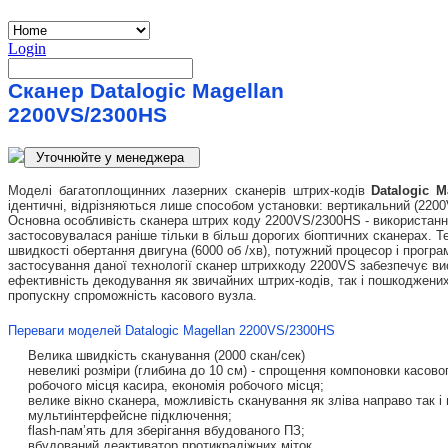
Login
Сканер Datalogic Magellan
2200VS/2300HS
Моделі багатоплощинних лазерних сканерів штрих-кодів
Datalogic M
ідентичні, відрізняються лише способом установки: вертикальний (2200
Основна особливість сканера штрих коду 2200VS/2300НS - використання
застосовувалася раніше тільки в більш дорогих біоптичних сканерах. Т
швидкості обертання двигуна (6000 об /хв), потужний процесор і програм
застосування даної технології сканер штрихкоду 2200VS забезпечує ви
ефективність декодування як звичайних штрих-кодів, так і пошкоджених
пропускну спроможність касового вузла.
Переваги моделей Datalogic Magellan 2200VS/2300НS
Велика швидкість сканування (2000 скан/сек)
невеликі розміри (глибина до 10 см) - спрощення компоновки касово
робочого місця касира, економія робочого місця;
велике вікно сканера, можливість сканування як зліва направо так і 
мультиінтерфейсне підключення;
flash-пам’ять для зберігання вбудованого ПЗ;
вбудований деактиватор протикрадіжних міток.