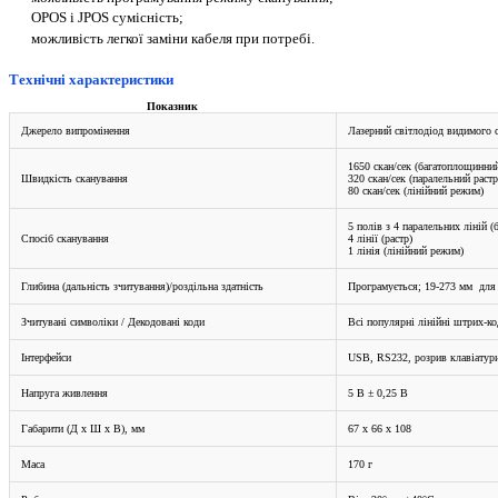
OPOS і JPOS сумісність;
можливість легкої заміни кабеля при потребі.
Технічні характеристики
Показник
Джерело випромінення
Лазерний світлодіод видимого 
1650 скан/сек (багатоплощинн
Швидкість сканування
320 скан/сек (паралельний раст
80 скан/сек (лінійний режим)
5 полів з 4 паралельних ліній
Спосіб сканування
4 лінії (растр)
1 лінія (лінійний режим)
Глибина (дальність зчитування)/роздільна здатність
Програмується; 19-273 мм для 
Зчитувані символіки / Декодовані коди
Всі популярні лінійні штрих-
Інтерфейси
USB, RS232, розрив клавіатур
Напруга живлення
5 В ± 0,25 В
Габарити (Д х Ш х В), мм
67 х 66 х 108
Маса
170 г