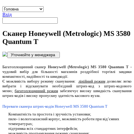
Вхід
Сканер Honeywell (Metrologic) MS 3580
Quantum T
Багатоплощинний сканер
Honeywell (Metrologic) MS 3580 Quantum T
-
чудовий вибір для більшості магазинів роздрібної торгівлі завдяки
компактності, надійності та швидкодії.
Є можливість вибору режиму сканування:
лінійний режим
дозволяє легко
вибрати і відсканувати необхідний штрих-код з штрих-кодового
меню;
багатоплощинний режим
забезпечує високу швидкість сканування
штрих-кодів і високу пропускну здатність касового вузла.
Переваги сканера штрих-кодів Honeywell MS 3580 Quantum T
Компактність та простота і зручність установки;
пило- і вологозахисний корпус, можливість роботи при від’ємних
температурах;
підтримка всіх стандартних інтерфейсів;
можливість програмування режиму сканування;