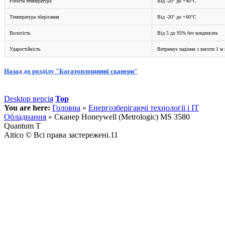
Робоча температура
Від -20° до +40°C
Температура зберігання
Від -20° до +60°C
Вологість
Від 5 до 95% без конденсата
Ударостійкість
Витримує падіння з висоти 1 м
Назад до розділу "Багатоплощинні сканери"
Desktop версія
Top
You are here:
Головна
»
Енергозберігаючі технології і IT
Обладнання
»
Сканер Honeywell (Metrologic) MS 3580
Quantum T
Aitico © Всі права застережені.11