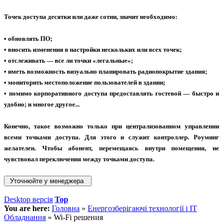
Точек доступа десятки или даже сотни, значит необходимо:
• обновлять ПО;
• вносить изменения в настройки нескольких или всех точек;
• отслеживать — все ли точки «легальные»;
• иметь возможность визуально планировать радиопокрытие здания;
• мониторить местоположение пользователей в здании;
• помимо корпоративного доступа предоставлять гостевой — быстро и
удобно; и многое другое...
Конечно, такое возможно только при централизованном управлении
всеми точками доступа. Для этого и служит контроллер. Роуминг
желателен. Чтобы абонент, перемещаясь внутри помещения, не
чувствовал переключения между точками доступа.
Desktop версія
Top
You are here:
Головна
»
Енергозберігаючі технології і IT
Обладнання
»
Wi-Fi решения