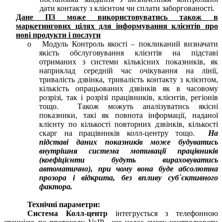
дати контакту з клієнтом чи сплати заборгованості.
Дане ПЗ може використовуватись також в
маркетингових цілях для інформування клієнтів про
нові продукти і послуги
o Модуль Контроль якості – покликаний визначати
якість обслуговування клієнтів на підставі
отриманих з системи кількісних показників, як
наприклад середній час очікування на лінії,
тривалість дзвінка, тривалість контакту з клієнтом,
кількість опрацьованих дзвінків як в часовому
розрізі, так і розрізі працівників, клієнтів, регіонів
тощо. Також можуть аналізуватись якісні
показники, такі як повнота інформації, наданої
клієнту по кількості повторних дзвінків, кількості
скарг на працівників колл-центру тощо.
На
підставі даних показників може будуватись
внутрішня система мотивації працівників
(коефіцієнти будуть вираховуватись
автоматично), при чому вона буде абсолютна
прозора і відкрита, без впливу суб`єктивного
фактора.
Технічні параметри:
Сиcтема Колл-центр
інтегрується з телефонною