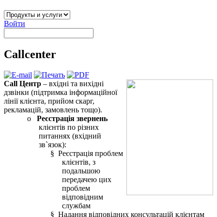
Войти
Callcenter
Call Центр
– вхідні та вихідні
дзвінки (підтримка інформаційної
лінії клієнта, прийом скарг,
рекламацій, замовлень тощо).
o
Реєстрація звернень
клієнтів по різних
питаннях (вхідний
зв`язок):
§ Реєстрація проблем
клієнтів, з
подальшою
передачею цих
проблем
відповідним
службам
§ Надання відповідних консультацій клієнтам