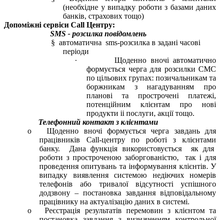
(необхідне у випадку роботи з базами даних
банків, страхових тощо)
Допоміжні сервіси Call Центру:
SMS - розсилка повідомлень
§ автоматична sms-розсилка в задані часові
періоди
· Щоденно вночі автоматично
формується черга для розсилки СМС
по цільових групах: позичальникам та
боржникам з нагадуванням про
планові та прострочені платежі,
потенційним клієнтам про нові
продукти іі послуги, акції тощо.
Телефонний контакт з клієнтами
o Щоденно вночі формується черга завдань для
працівників Call-центру по роботі з клієнтами
банку. Дана функція використовується як для
роботи з простроченою заборгованістю, так і для
проведення опитувань та інформування клієнтів. У
випадку виявлення системою недіючих номерів
телефонів або тривалої відсутності успішного
додзвону – постановка завдання відповідальному
працівнику на актуалізацію даних в системі.
o Реєстрація результатів перемовин з клієнтом та
постановка завдання з визначенням контрольної