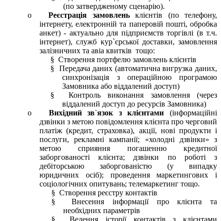
(по затвердженому сценарію).
o
Реєстрація замовлень
клієнтів (по телефону,
інтернету, електронній та паперовій пошті, обробка
анкет) - актуально для підприємств торгівлі (в т.ч.
інтернет), служб кур`єрської доставки, замовлення
залізничних та авіа квитків тощо:
§ Створення портфелю замовлень клієнтів
§ Передача даних (автоматична вигрузка даних,
синхронізація з операційною програмою
Замовника або віддалений доступ)
§ Контроль виконання замовлення (через
віддалений доступ до ресурсів Замовника)
o
Вихідний зв`язок з клієнтами
(інформаційні
дзвінки з метою повідомлення клієнта про черговий
платіж (кредит, страховка), акції, нові продукти і
послуги, рекламні кампанії; «холодні дзвінки» з
метою сприяння погашенню кредитної
заборгованості клієнта; дзвінки по роботі з
дебіторською заборгованістю (у випадку
юридичних осіб); проведення маркетингових і
соціологічних опитувань; телемаркетинг тощо.
§ Створення реєстру контактів
§ Внесення інформації про клієнта та
необхідних параметрів
§ Ведення історії контактів з клієнтами