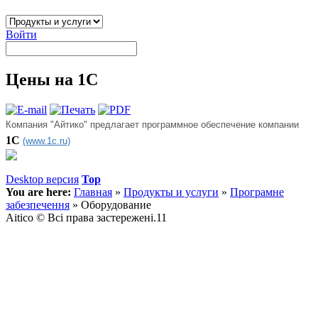
Войти
Цены на 1С
Компания "Айтико" предлагает программное обеспечение компании
1С
(www.1c.ru)
Desktop версия
Top
You are here:
Главная
»
Продукты и услуги
»
Програмне
забезпечення
»
Оборудование
Aitico © Всі права застережені.11