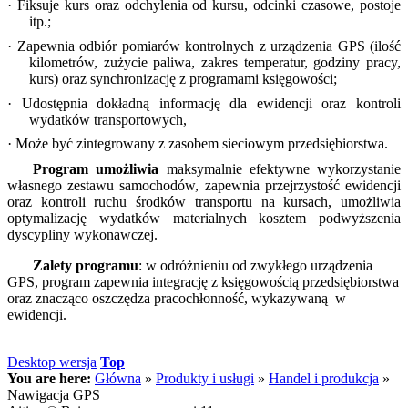
· Fiksuje kurs oraz odchylenia od kursu, odcinki czasowe, postoje
itp.;
· Zapewnia odbiór pomiarów kontrolnych z urządzenia GPS (ilość
kilometrów, zużycie paliwa, zakres temperatur, godziny pracy,
kurs) oraz synchronizację z programami księgowości;
· Udostępnia dokładną informację dla ewidencji oraz kontroli
wydatków transportowych,
· Może być zintegrowany z zasobem sieciowym przedsiębiorstwa.
Program umożliwia
maksymalnie efektywne wykorzystanie
własnego zestawu samochodów, zapewnia przejrzystość ewidencji
oraz kontroli ruchu środków transportu na kursach, umożliwia
optymalizację wydatków materialnych kosztem podwyższenia
dyscypliny wykonawczej.
Zalety programu
: w odróżnieniu od zwykłego urządzenia
GPS, program zapewnia integrację z księgowością przedsiębiorstwa
oraz znacząco oszczędza pracochłonność, wykazywaną w
ewidencji.
Desktop wersja
Top
You are here:
Główna
»
Produkty i usługi
»
Handel i produkcja
»
Nawigacja GPS