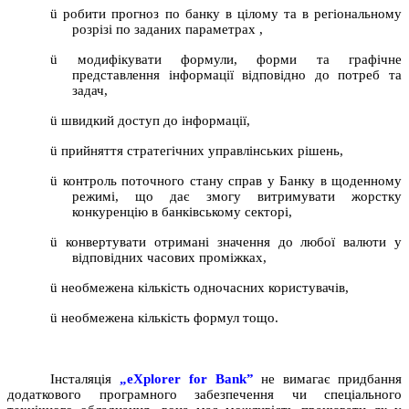
ü
робити прогноз по банку в цілому та в регіональному
розрізі по заданих параметрах
,
ü
модифікувати формули, форми та графічне
представлення інформації відповідно до потреб та
задач,
ü
швидкий доступ до інформації,
ü
прийняття стратегічних управлінських рішень,
ü
контроль поточного стану справ у Банку в щоденному
режимі, що дає змогу витримувати жорстку
конкуренцію в банківському секторі
,
ü
конвертувати отримані значення до любої валюти у
відповідних часових проміжках
,
ü
необмежена кількість одночасних користувачів,
ü
необмежена кількість формул тощо.
Інсталяція
„eXplorer for Bank”
не вимагає придбання
додаткового програмного забезпечення чи спеціального