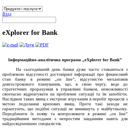
Вхід
eXplorer for Bank
Інформаційно-аналітична програма „eXplorer for Bank”
На сьогоднішній день банки дуже часто стикаються з
проблемою відсутності достовірної інформації про фінансовий
стан банку в режимі „оn line”, відсутністю механізмів
довгострокового планування, що, в свою чергу, веде до
стратегічних прорахунків в управлінні банком, неможливості
своєчасно відреагувати на проблемні ситуації та їм запобігти.
Наслідком таких явищ є екстрене втручання в перебіг процесів з
метою подолання кризових явищ. Проте такі заходи не
гарантують, що подібні ситуації не виникнуть у майбутньому.
Передбачити їх появу та контролювати
в режимі „оn line”
традиційними методами є непростим завданням навіть для
найдосвідченіших спеціалістів.