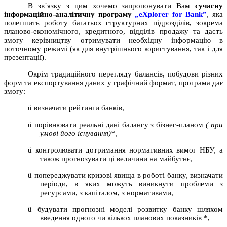
В зв`язку з цим хочемо запропонувати Вам
сучасну
інформаційно-аналітичну програму
„eXplorer for Bank”
, яка
полегшить роботу багатьох структурних підрозділів, зокрема
планово-економічного, кредитного, відділів продажу та дасть
змогу керівництву отримувати необхідну інформацію в
поточному режимі (як для внутрішнього користування, так і для
презентації).
Окрім традиційного перегляду балансів, побудови різних
форм та експортування даних у графічний формат, програма дає
змогу:
ü
визначати рейтинги банків,
ü
порівнювати реальні дані балансу з бізнес-планом
( при
умові його існування)
*
,
ü
контролювати дотримання нормативних вимог НБУ, а
також прогнозувати ці величини на майбутнє,
ü
попереджувати кризові явища в роботі банку, визначати
періоди, в яких можуть виникнути проблеми з
ресурсами, з капіталом, з нормативами,
ü
будувати прогнозні моделі розвитку банку шляхом
введення одного чи кількох планових показників
*
,