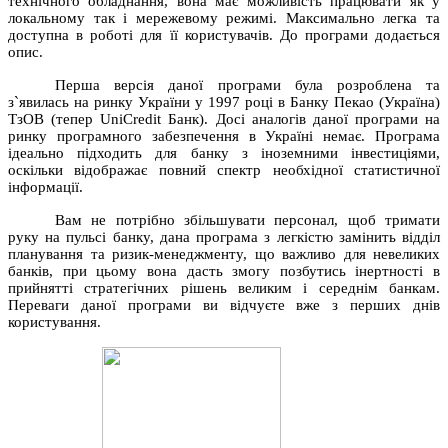
технічного обладнання, вона має можливість працювати як у
локальному так і мережевому режимі. Максимально легка та
доступна в роботі для її користувачів.
До програми додається
опис.
Перша версія даної програми була розроблена та
з`явилась на ринку України у 1997 році в Банку Пекао (Україна)
ТзОВ (тепер UniCredit Банк).
Досі
аналогів даної програми на
ринку програмного забезпечення в Україні немає. Програма
ідеально підходить для банку з іноземними інвестиціями,
оскільки відображає повний спектр необхідної статистичної
інформації.
Вам не потрібно збільшувати персонал, щоб тримати
руку на пульсі банку, дана програма з легкістю замінить відділ
планування та ризик-менеджменту, що важливо для невеликих
банків, при цьому вона дасть змогу позбутись інертності в
прийнятті стратегічних рішень великим і середнім банкам.
Переваги даної програми ви відчуєте вже з перших днів
користування.